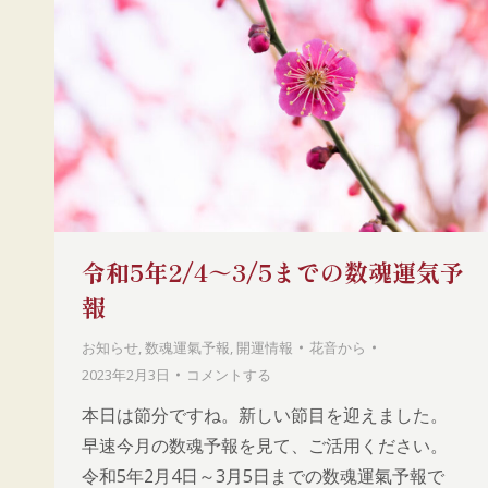
令和5年2/4～3/5までの数魂運気予
報
お知らせ
,
数魂運氣予報
,
開運情報
花音
から
2023年2月3日
コメントする
本日は節分ですね。新しい節目を迎えました。
早速今月の数魂予報を見て、ご活用ください。
令和5年2月4日～3月5日までの数魂運氣予報で