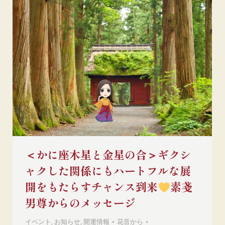
＜かに座木星と金星の合＞ギクシ
ャクした関係にもハートフルな展
開をもたらすチャンス到来
素戔
男尊からのメッセージ
イベント
,
お知らせ
,
開運情報
花音
から