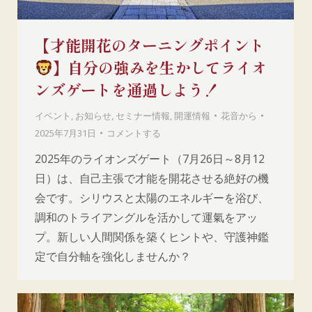
【才能開花のターニングポイント
】自分の強みを生かしてライオ
ンズゲートを通過しよう！
イベント
,
お知らせ
,
セミナー情報
,
開運情報
花音
から
2025年7月31日
コメントする
2025年のライオンズゲート（7月26日～8月12
日）は、自己主張で才能を開花させる絶好の機
会です。シリウスと太陽のエネルギーを浴び、
調和のトライアングルを活かして運氣をアッ
プ。新しい人間関係を築くヒントや、守護神鑑
定で自分軸を強化しませんか？