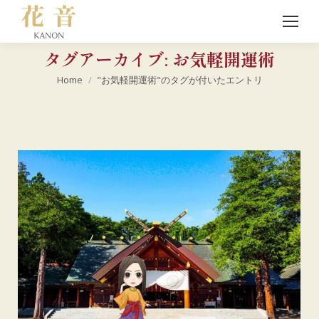
タグアーカイブ:
お気軽開運術
現在地:
Home
"お気軽開運術"のタグが付いたエントリ