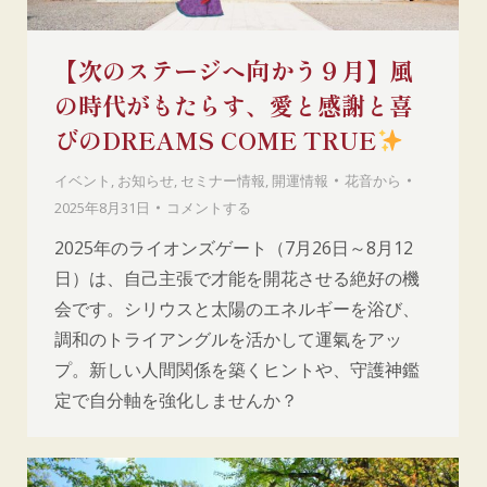
【次のステージへ向かう９月】風
の時代がもたらす、愛と感謝と喜
びのDREAMS COME TRUE
イベント
,
お知らせ
,
セミナー情報
,
開運情報
花音
から
2025年8月31日
コメントする
2025年のライオンズゲート（7月26日～8月12
日）は、自己主張で才能を開花させる絶好の機
会です。シリウスと太陽のエネルギーを浴び、
調和のトライアングルを活かして運氣をアッ
プ。新しい人間関係を築くヒントや、守護神鑑
定で自分軸を強化しませんか？