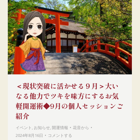
＜現状突破に活かせる９月＞大い
なる他力でツキを味方にするお気
軽開運術◆9月の個人セッションご
紹介
イベント
,
お知らせ
,
開運情報
花音
から
2024年8月16日
コメントする