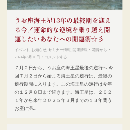
うお座海王星13年の最終期を迎え
る今！運命的な逆境を乗り越え開
運したいあなたへの開運術☆彡
イベント
,
お知らせ
,
セミナー情報
,
開運情報
花音
から
2024年6月30日
コメントする
７月２日から、うお座の海王星最後の逆行へ 今
回７月２日から始まる海王星の逆行は、最後の
逆行期間に入ります。この海王星の逆行は今年
の１２月８日まで続きます。海王星は、２０２
１年から来年２０２５年３月までの１３年間う
お座に滞…