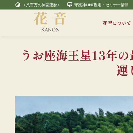
＜八百万の神開運暦＞
守護神LINE鑑定・セミナー情報
花音について
うお座海王星13年
運