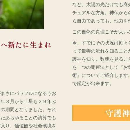
など、太陽の光だけでも商
チュアルな方角。神仏から
ら自力であっても、他力を
この自然の真理こそが大い
来へ新たに生まれ
今、すでにその状況は刻々
って最善の流れを知ること
護神を知り、数魂を見るこ
を一つの開運法として『お
術』についてご紹介します
で鑑定が出来ます。
がまさにパワフルになるうお
３年３月から土星も２９年ぶ
しの期間となりました。それ
守護
きたあらゆることの清算でも
が入り、価値観や社会環境を