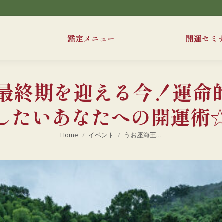
鑑定メニュー
開運セミ
の最終期を迎える今！運命
したいあなたへの開運術
現在地:
Home
イベント
うお座海王…