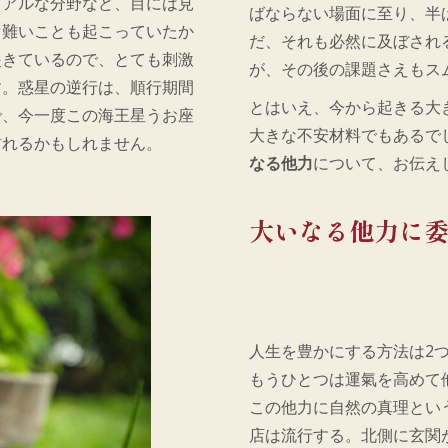
ュアルな分野など、目には見
ばならない場面に至り、半
し難いことも起こっていたか
だ、それも必然に及ぼされ
起きているので、とても刺激
が、その後の課題さえもス
す。惑星の逆行は、順行期間
とはいえ、今から起きる大
で、今一度この海王星うお座
大きな不安材料でもあるで
訪れるかもしれません。
なる他力
について、お伝え
大いなる他力に
人生を豊かにする方法は2
もうひとつは運氣を高めて
この他力に自然の真理とい
店は流行する。北側に玄関