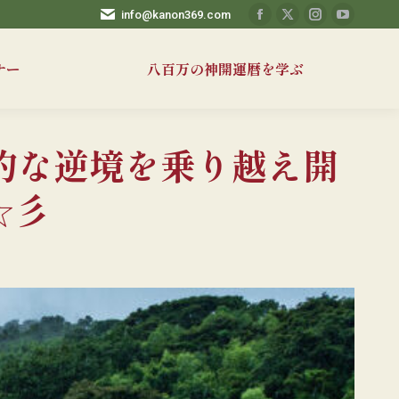
info@kanon369.com
Facebook
X
Instagram
YouTub
ペ
ペ
ペ
ペ
ナー
八百万の神開運暦を学ぶ
ー
ー
ー
ー
ジ
ジ
ジ
ジ
が
が
が
が
新
新
新
新
的な逆境を乗り越え開
し
し
し
し
い
い
い
い
☆彡
ウ
ウ
ウ
ウ
ィ
ィ
ィ
ィ
ン
ン
ン
ン
ド
ド
ド
ド
ウ
ウ
ウ
ウ
で
で
で
で
開
開
開
開
き
き
き
き
ま
ま
ま
ま