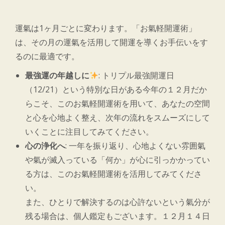
運氣は1ヶ月ごとに変わります。「お氣軽開運術」
は、その月の運氣を活用して開運を導くお手伝いをす
るのに最適です。
最強運の年越しに
: トリプル最強開運日
（12/21）という特別な日がある今年の１２月だか
らこそ、このお氣軽開運術を用いて、あなたの空間
と心を心地よく整え、次年の流れをスムーズにして
いくことに注目してみてください。
心の浄化へ
: 一年を振り返り、心地よくない雰囲氣
や氣が滅入っている「何か」が心に引っかかってい
る方は、このお氣軽開運術を活用してみてくださ
い。
また、ひとりで解決するのは心許ないという氣分が
残る場合は、個人鑑定もございます。１２月１４日