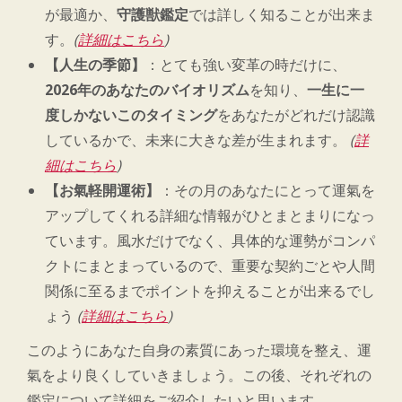
が最適か、
守護獣鑑定
では詳しく知ることが出来ま
す。
(
詳細はこちら
)
【人生の季節】
：とても強い変革の時だけに、
2026年のあなたのバイオリズム
を知り、
一生に一
度しかないこのタイミング
をあなたがどれだけ認識
しているかで、未来に大きな差が生まれます。
(
詳
細はこちら
)
【お氣軽開運術】
：その月のあなたにとって運氣を
アップしてくれる詳細な情報がひとまとまりになっ
ています。風水だけでなく、具体的な運勢がコンパ
クトにまとまっているので、重要な契約ごとや人間
関係に至るまでポイントを抑えることが出来るでし
ょう
(
詳細はこちら
)
このようにあなた自身の素質にあった環境を整え、運
氣をより良くしていきましょう。この後、それぞれの
鑑定について詳細をご紹介したいと思います。