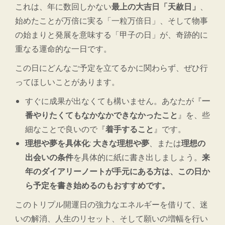
これは、年に数回しかない
最上の大吉日「天赦日」
、
始めたことが万倍に実る「一粒万倍日」、そして物事
の始まりと発展を意味する「甲子の日」が、奇跡的に
重なる運命的な一日です。
この日にどんなご予定を立てるかに関わらず、ぜひ行
ってほしいことがあります。
すぐに成果が出なくても構いません。あなたが『
一
番やりたくてもなかなかできなかったこと
』を、些
細なことで良いので『
着手すること
』です。
理想や夢を具体化
:
大きな理想や夢
、または
理想の
出会いの条件
を具体的に紙に書き出しましょう。
来
年のダイアリーノートが手元にある方は、この日か
ら予定を書き始めるのもおすすめです。
このトリプル開運日の強力なエネルギーを借りて、迷
いの解消、人生のリセット、そして願いの増幅を行い