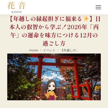
【年越しの縁起担ぎに福来る
】日
本人の叡智から学ぶ！2026年「丙
午」の運命を味方につける12月の
過ごし方
現在地:
Home
イベント
【年越しの…