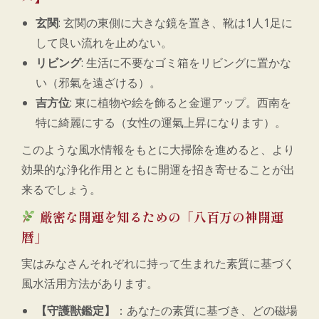
玄関
: 玄関の東側に大きな鏡を置き、靴は1人1足に
して良い流れを止めない。
リビング
: 生活に不要なゴミ箱をリビングに置かな
い（邪氣を遠ざける）。
吉方位
: 東に植物や絵を飾ると金運アップ。西南を
特に綺麗にする（女性の運氣上昇になります）。
このような風水情報をもとに大掃除を進めると、より
効果的な浄化作用とともに開運を招き寄せることが出
来るでしょう。
厳密な開運を知るための「八百万の神開運
暦」
実はみなさんそれぞれに持って生まれた素質に基づく
風水活用方法があります。
【守護獣鑑定】
：あなたの素質に基づき、どの磁場