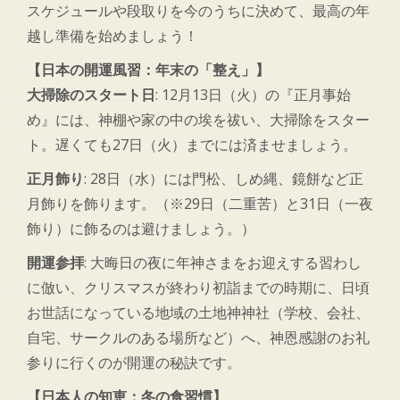
スケジュールや段取りを今のうちに決めて、最高の年
越し準備を始めましょう！
【日本の開運風習：年末の「整え」】
大掃除のスタート日
: 12月13日（火）の『正月事始
め』には、神棚や家の中の埃を祓い、大掃除をスター
ト。遅くても27日（火）までには済ませましょう。
正月飾り
: 28日（水）には門松、しめ縄、鏡餅など正
月飾りを飾ります。（※29日（二重苦）と31日（一夜
飾り）に飾るのは避けましょう。）
開運参拝
: 大晦日の夜に年神さまをお迎えする習わし
に倣い、クリスマスが終わり初詣までの時期に、日頃
お世話になっている地域の土地神神社（学校、会社、
自宅、サークルのある場所など）へ、神恩感謝のお礼
参りに行くのが開運の秘訣です。
【日本人の知恵：冬の食習慣】