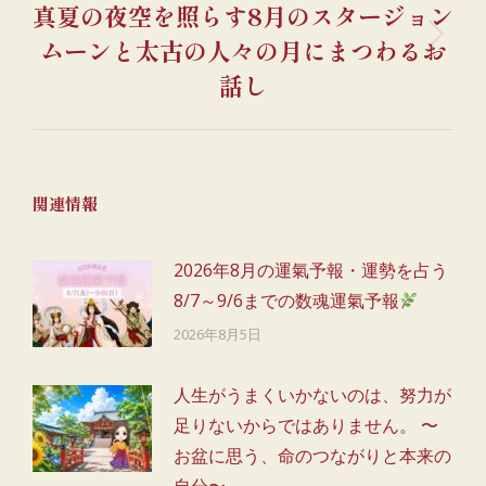
ー
真夏の夜空を照らす8月のスタージョン
稿:
シ
ムーンと太古の人々の月にまつわるお
次
ョ
の
話し
ン
投
稿:
関連情報
2026年8月の運氣予報・運勢を占う
8/7～9/6までの数魂運氣予報
2026年8月5日
人生がうまくいかないのは、努力が
足りないからではありません。 〜
お盆に思う、命のつながりと本来の
自分〜