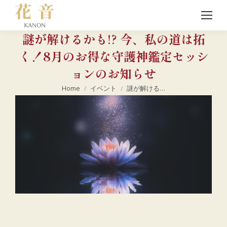
謎が解けるかも!? 今、私の道は拓
く！8月のお得な守護神鑑定セッシ
ョンのお知らせ
現在地:
Home
イベント
謎が解ける…