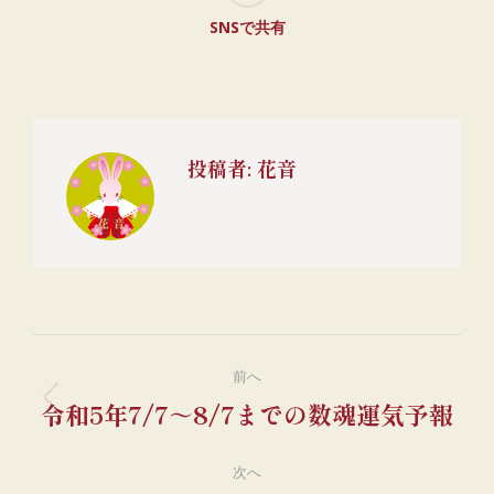
SNSで共有
投稿者:
花音
投
稿
前へ
令和5年7/7～8/7までの数魂運気予報
ナ
前
ビ
の
ゲ
投
次へ