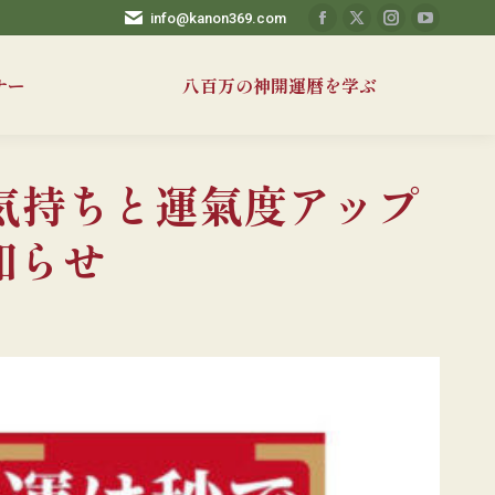
info@kanon369.com
Facebook
X
Instagram
YouTub
ペ
ペ
ペ
ペ
ナー
八百万の神開運暦を学ぶ
ー
ー
ー
ー
ジ
ジ
ジ
ジ
が
が
が
が
新
新
新
新
の気持ちと運氣度アップ
し
し
し
し
い
い
い
い
知らせ
ウ
ウ
ウ
ウ
ィ
ィ
ィ
ィ
ン
ン
ン
ン
ド
ド
ド
ド
ウ
ウ
ウ
ウ
で
で
で
で
開
開
開
開
き
き
き
き
ま
ま
ま
ま