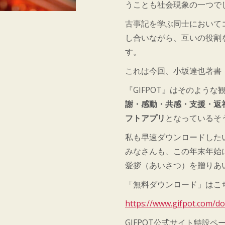
うことも社会現象の一つで
古事記を学ぶ同士において
し合いながら、互いの役割
す。
これは今回、小坂達也著書
『GIFPOT』はそのよう
謝・感動・共感・支援・返
フトアプリ
となっているそ
私も早速ダウンロードした
みなさんも、この年末年始に
愛拶（あいさつ）を贈りあ
「無料ダウンロード」はこ
https://www.gifpot.com/d
GIFPOT公式サイト特設ペ