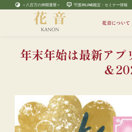
＜八百万の神開運暦＞
守護神LINE鑑定・セミナー情報
花音について
年末年始は最新アプリ
＆2