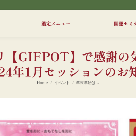
鑑定メニュー
開運セミ
【GIFPOT】で感謝
024年1月セッションのお
現在地:
Home
イベント
年末年始は…