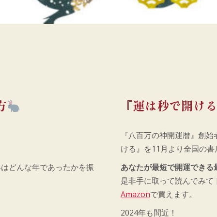
方
『運は秒で開け
『八百万の神開運暦』創始
ける』を11月より全国の
年はどんな年であったかを振
あなたが最短で開運できる
是非手に取って読んでみて
Amazon
で買えます。
2024年も間近！