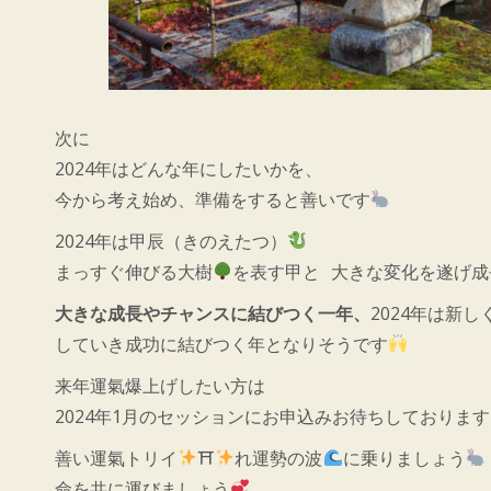
次に
2024年はどんな年にしたいかを、
今から考え始め、準備をすると善いです
2024年は甲辰（きのえたつ）
まっすぐ伸びる大樹
を表す甲と 大きな変化を遂げ成
大きな成長やチャンスに結びつく一年、
2024年は新
していき成功に結びつく年となりそうです
来年運氣爆上げしたい方は
2024年1月のセッションにお申込みお待ちしておりま
善い運氣トリイ
⛩
れ運勢の波
に乗りましょう
命を共に運びましょう