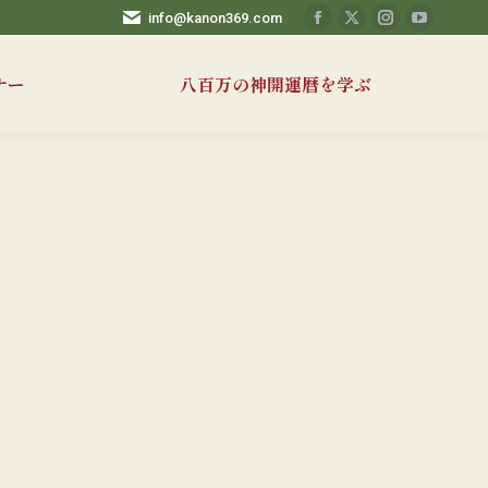
info@kanon369.com
Facebook
X
Instagram
YouTub
ペ
ペ
ペ
ペ
ナー
八百万の神開運暦を学ぶ
ー
ー
ー
ー
ジ
ジ
ジ
ジ
が
が
が
が
新
新
新
新
し
し
し
し
い
い
い
い
ウ
ウ
ウ
ウ
ィ
ィ
ィ
ィ
ン
ン
ン
ン
ド
ド
ド
ド
ウ
ウ
ウ
ウ
で
で
で
で
開
開
開
開
き
き
き
き
ま
ま
ま
ま