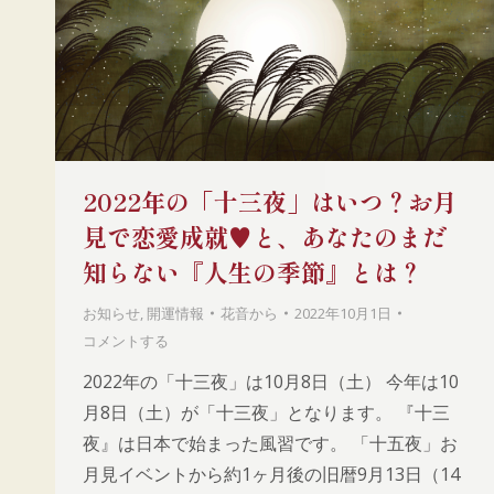
2022年の「十三夜」はいつ？お月
見で恋愛成就♥と、あなたのまだ
知らない『人生の季節』とは？
お知らせ
,
開運情報
花音
から
2022年10月1日
コメントする
2022年の「十三夜」は10月8日（土） 今年は10
月8日（土）が「十三夜」となります。 『十三
夜』は日本で始まった風習です。 「十五夜」お
月見イベントから約1ヶ月後の旧暦9月13日（14