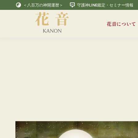
＜八百万の神開運暦＞
守護神LINE鑑定・セミナー情報
花音について