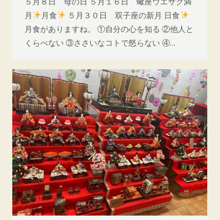
５月８日 母の日 ５月１６日 蠍座ウエサク満
月
月食
５月３０日 双子座の新月 日食
月食がありますね。 ①自分の心を知る ②他人と
くらべない ③ささいなコトで怒らない ④…