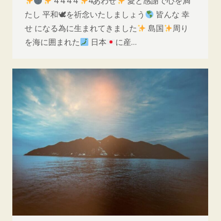
4 4 4 4
4あわせ
愛と感謝で心を満
たし 平和🕊を祈念いたしましょう
皆んな 幸
せ になる為に生まれてきました
島国
周り
を海に囲まれた
日本
に産…