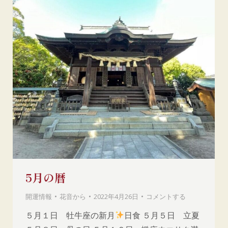
5月の暦
開運情報
花音
から
2022年4月26日
コメントする
５月１日 牡牛座の新月
日食 ５月５日 立夏