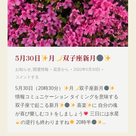
5月30日
月
双子座新月
お知らせ
,
開運情報
花音
から
2022年5月30日
コメントする
5月30日（20時30分）
月
双子座新月
情報コミュニケーション タイミングを意味する
双子座で起こる新月
喜楽
に 自分の魂
が喜び樂しむコトをしましょう
三日には水星
の逆行も終わりますね
20時半
…