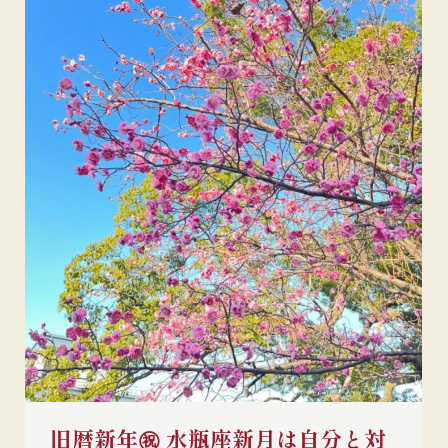
旧暦新年㊗ 水瓶座新月は自分と対