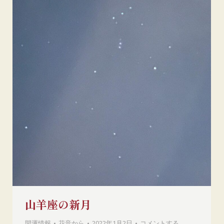
山羊座の新月
開運情報
花音
から
2022年1月2日
コメントする