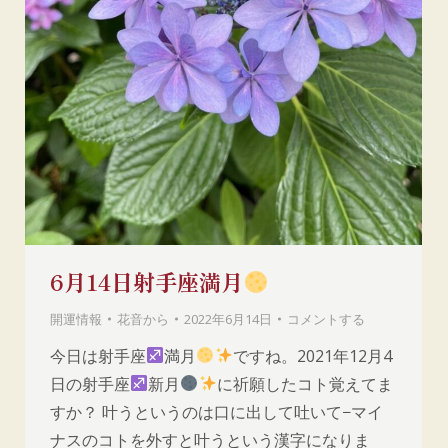
6月14日射手座満月
開運情報
花音
から
2022年6月14日
コメントする
今日は射手座
満月
ですね。2021年12月4
日の射手座
新月
に祈願したコト覚えてま
すか？ 叶うというのは口に出して吐いて−マイ
ナスのコトを外すと叶うという漢字になりま