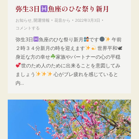
弥生3日
魚座のひな祭り新月
お知らせ
,
開運情報
花音
から
2022年3月3日
コメントする
弥生3日
魚座のひな祭り新月
です
午前
２時３４分新月の時を迎えます
世界平和🕊
身近な方の幸せ
家族やパートナーの心の平穏
世のため人のために出来ることを意図してみ
ましょう
心がブレ疲れを感じていると
内…