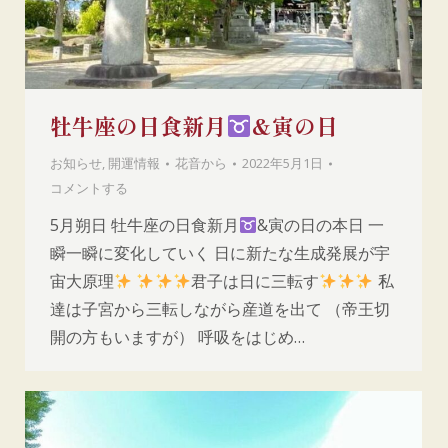
牡牛座の日食新月
&寅の日
お知らせ
,
開運情報
花音
から
2022年5月1日
コメントする
5月朔日 牡牛座の日食新月
&寅の日の本日 一
瞬一瞬に変化していく 日に新たな生成発展が宇
宙大原理
君子は日に三転す
私
達は子宮から三転しながら産道を出て （帝王切
開の方もいますが） 呼吸をはじめ…