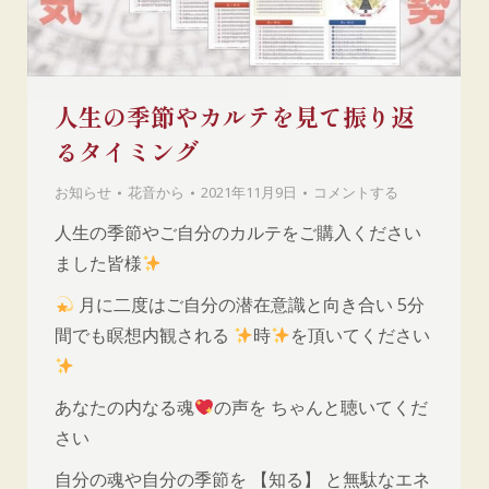
人生の季節やカルテを見て振り返
るタイミング
お知らせ
花音
から
2021年11月9日
コメントする
人生の季節やご自分のカルテをご購入ください
ました皆様
月に二度はご自分の潜在意識と向き合い 5分
間でも瞑想内観される
時
を頂いてください
あなたの内なる魂
の声を ちゃんと聴いてくだ
さい
自分の魂や自分の季節を 【知る】 と無駄なエネ