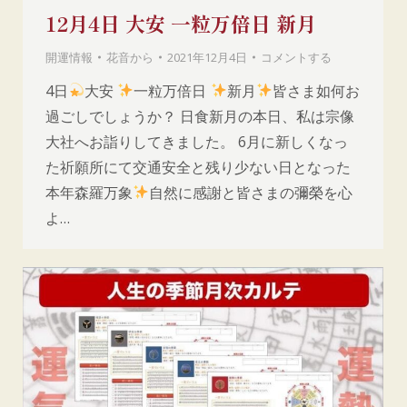
12月4日 大安 一粒万倍日 新月
開運情報
花音
から
2021年12月4日
コメントする
4日
大安
一粒万倍日
新月
皆さま如何お
過ごしでしょうか？ 日食新月の本日、私は宗像
大社へお詣りしてきました。 6月に新しくなっ
た祈願所にて交通安全と残り少ない日となった
本年森羅万象
自然に感謝と皆さまの彌榮を心
よ…