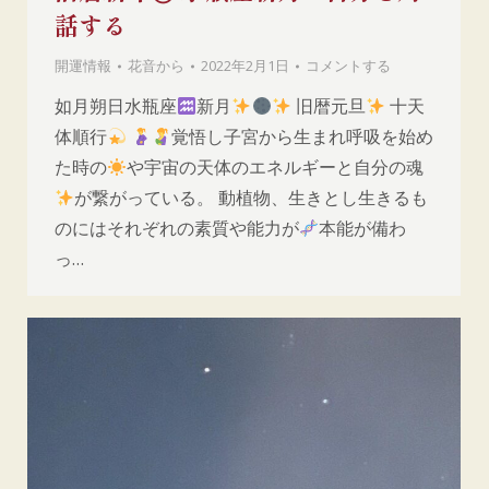
話する
開運情報
花音
から
2022年2月1日
コメントする
如月朔日水瓶座
新月
旧暦元旦
十天
体順行
覚悟し子宮から生まれ呼吸を始め
た時の
や宇宙の天体のエネルギーと自分の魂
が繋がっている。 動植物、生きとし生きるも
のにはそれぞれの素質や能力が
本能が備わ
っ…