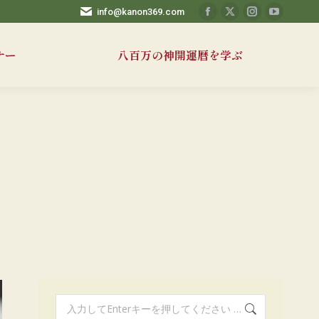
info@kanon369.com
Facebook
X
Instagram
YouTub
ペ
ペ
ペ
ペ
ナー
八百万の神開運暦を学ぶ
ー
ー
ー
ー
ジ
ジ
ジ
ジ
が
が
が
が
新
新
新
新
し
し
し
し
い
い
い
い
ウ
ウ
ウ
ウ
ィ
ィ
ィ
ィ
ン
ン
ン
ン
ド
ド
ド
ド
ウ
ウ
ウ
ウ
で
で
で
で
開
開
開
開
き
き
き
き
検
ま
ま
ま
ま