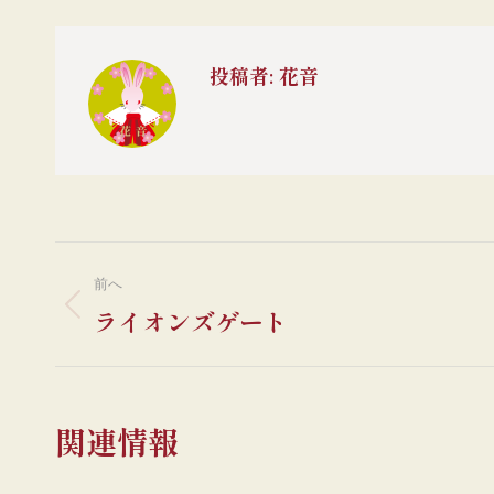
投稿者:
花音
投
前へ
稿
ライオンズゲート
前
の
ナ
投
稿:
ビ
関連情報
ゲ