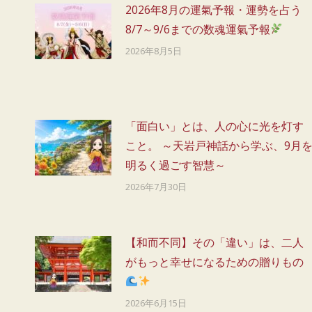
2026年8月の運氣予報・運勢を占う
ー
8/7～9/6までの数魂運氣予報
2026年8月5日
シ
ョ
ン
「面白い」とは、人の心に光を灯す
こと。 ～天岩戸神話から学ぶ、9月
明るく過ごす智慧～
2026年7月30日
【和而不同】その「違い」は、二人
がもっと幸せになるための贈りもの
2026年6月15日