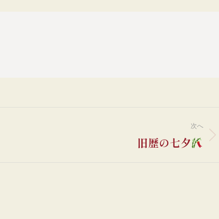
次へ
旧歴の七夕
次
の
投
稿: