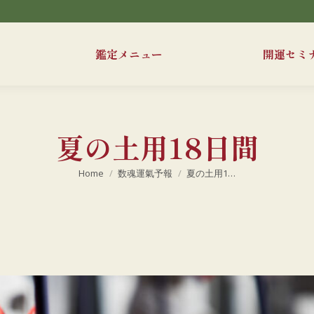
鑑定メニュー
開運セミ
夏の土用18日間
現在地:
Home
数魂運氣予報
夏の土用1…