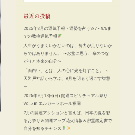
索:
す
す
す
す
最近の投稿
2026年8月の運氣予報・運勢を占う8/7～9/6ま
での数魂運氣予報
人生がうまくいかないのは、努力が足りないか
らではありません。 〜お盆に思う、命のつな
がりと本来の自分〜
「面白い」とは、人の心に光を灯すこと。 ～
天岩戸神話から学ぶ、9月を明るく過ごす智慧
～
2026年9月13日(日) 開運スピリチュアル祭り
Vol.5 in エルガーラホール福岡
7月の開運アクションと言えば、日本の夏を彩
るお祭り＆開運アップ花火情報＆密霊鑑定書で
自分を知るチャンス