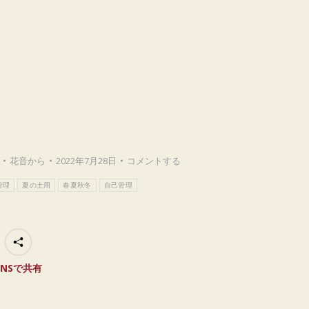
花音
から
2022年7月28日
コメントする
管理
夏の土用
春夏秋冬
自己管理
SNSで共有