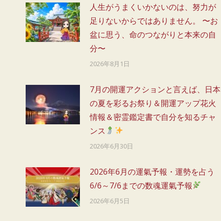
人生がうまくいかないのは、努力が
足りないからではありません。 〜お
盆に思う、命のつながりと本来の自
分〜
2026年8月1日
7月の開運アクションと言えば、日本
を
の夏を彩るお祭り＆開運アップ花火
情報＆密霊鑑定書で自分を知るチャ
ンス
2026年6月30日
2026年6月の運氣予報・運勢を占う
6/6～7/6までの数魂運氣予報
2026年6月5日