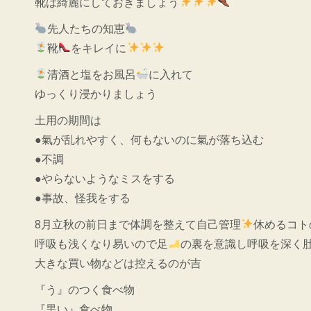
靴は綺麗にしておきましょう
先人たちの知恵
靴
をキレイに
清酒と塩をお風呂
に入れて
ゆっくり浸かりましょう
土用の期間は
●氣が乱れやすく、何もないのに氣が落ち込む
●不調
●やらないようなミスをする
●事故、怪我をする
8月立秋の前日まで体調を整えて自己管理
休めるコト
呼吸も浅くなり易いので足
の裏を意識し呼吸を深く
大きな買い物などは控えるのが吉
『う』のつく食べ物
『黒い』食べ物