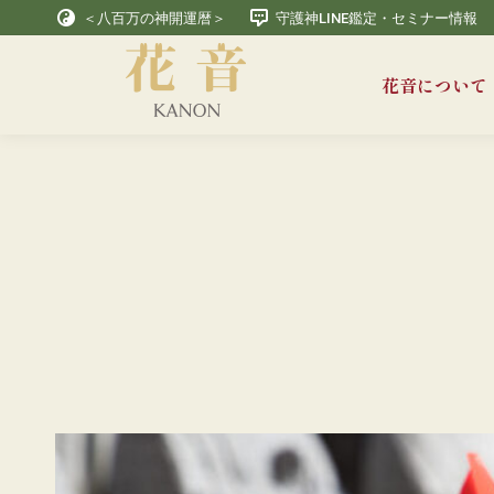
＜八百万の神開運暦＞
守護神LINE鑑定・セミナー情報
花音について