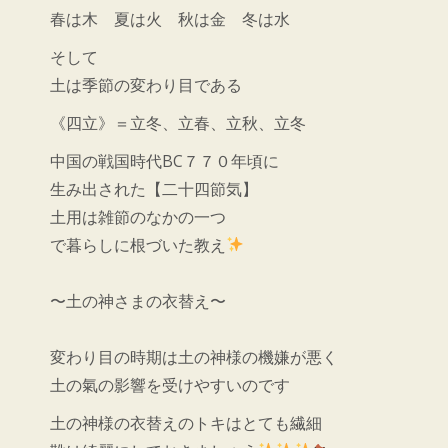
春は木 夏は火 秋は金 冬は水
そして
土は季節の変わり目である
《四立》＝立冬、立春、立秋、立冬
中国の戦国時代BC７７０年頃に
生み出された【二十四節気】
土用は雑節のなかの一つ
で暮らしに根づいた教え
〜土の神さまの衣替え〜
変わり目の時期は土の神様の機嫌が悪く
土の氣の影響を受けやすいのです
土の神様の衣替えのトキはとても繊細